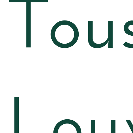
Tous
Louv