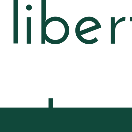
liber
et