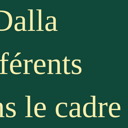
Dalla
fférents
s le cadre