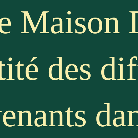
te Maison 
tité des di
venants dan