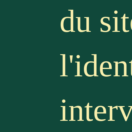
du si
l'iden
inter