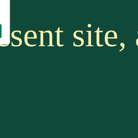
ésent site,
RL maison
Site »), est