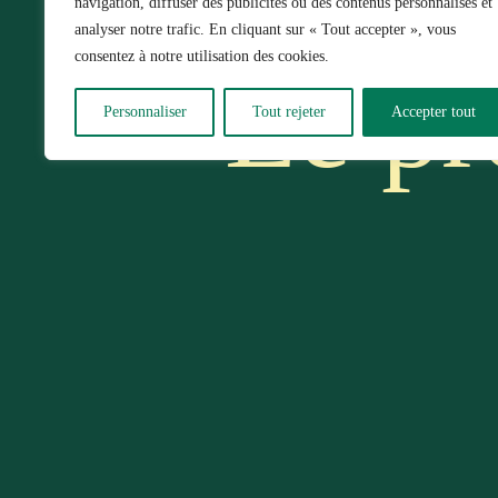
navigation, diffuser des publicités ou des contenus personnalisés et
analyser notre trafic. En cliquant sur « Tout accepter », vous
consentez à notre utilisation des cookies.
Le pr
Personnaliser
Tout rejeter
Accepter tout
à l’U
(le « 