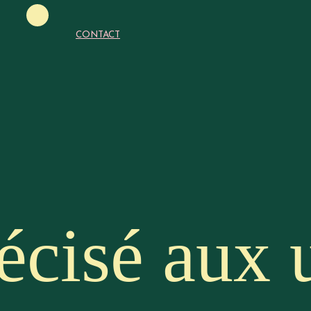
la confian
CONTACT
nomie numé
écisé aux u