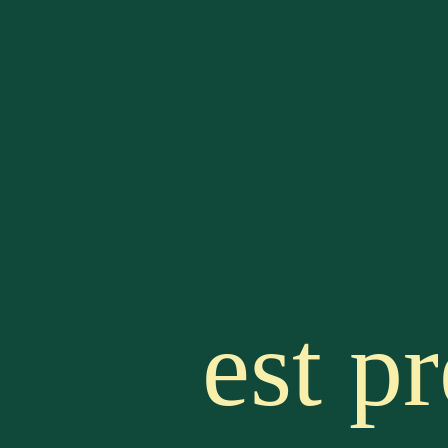
pour 
l'éco
est pr