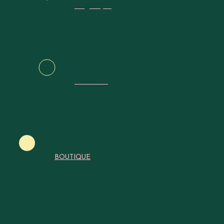
ormément 
Angélique
itions de l
Toussaint
575 du 21
BOUTIQUE