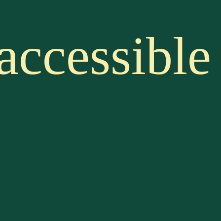
 accessible
dalla.com
 édité par :