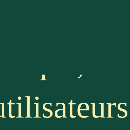
ce en
rique, il
tilisateurs