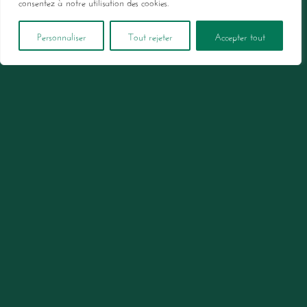
Cuvée
consentez à notre utilisation des cookies.
Angélique
Personnaliser
Tout rejeter
Accepter tout