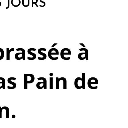
5 JOURS
brassée à
as Pain de
n.