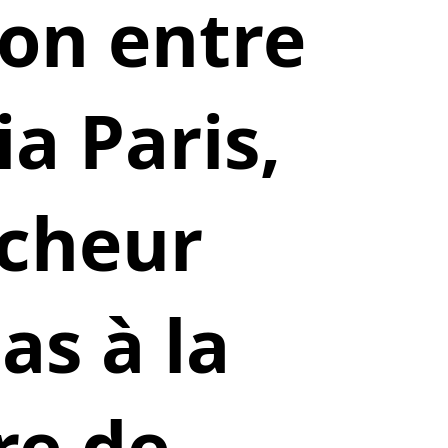
ion entre
ia Paris,
îcheur
as à la
re de