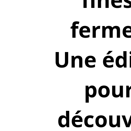
ferme
Une édi
pour
découv