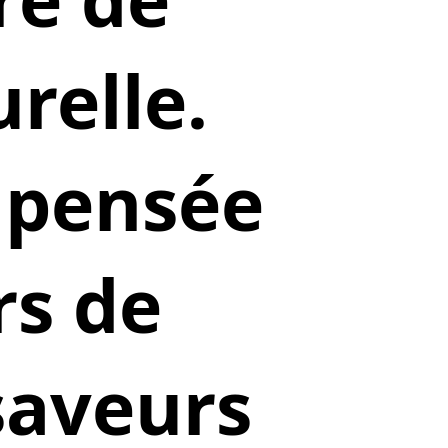
relle.
e pensée
rs de
saveurs