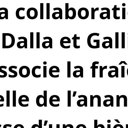
a collaborat
alla et Gall
associe la fra
lle de l’anan
sse d’une biè