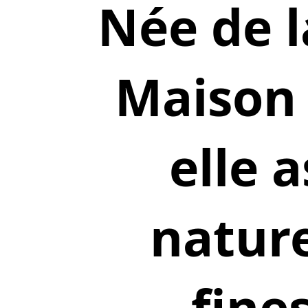
Née de l
Maison D
elle 
nature
fine