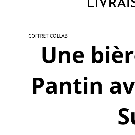
LIVRAI
COFFRET COLLAB’
Une bièr
Pantin av
S