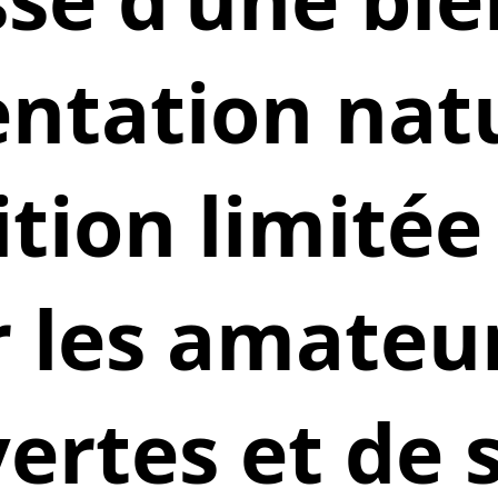
ntation natu
tion limité
 les amateu
ertes et de 